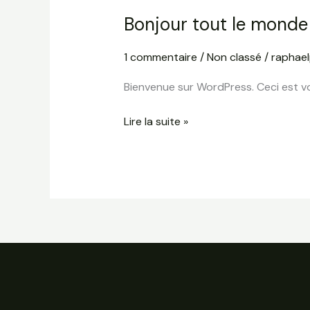
Bonjour tout le monde 
1 commentaire
/
Non classé
/
raphae
Bienvenue sur WordPress. Ceci est vo
Bonjour
Lire la suite »
tout
le
monde !