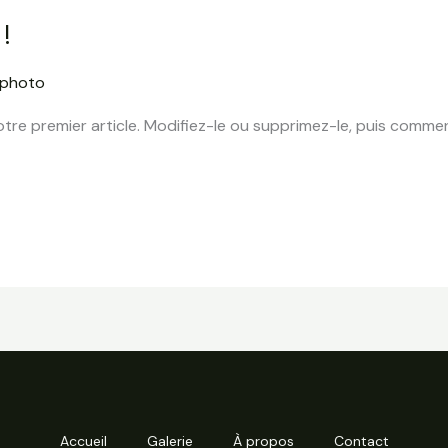
!
lphoto
tre premier article. Modifiez-le ou supprimez-le, puis commen
Accueil
Galerie
À propos
Contact